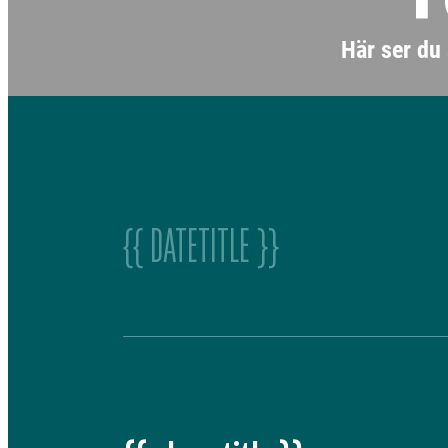
Här ser du
{{ DATETITLE }}