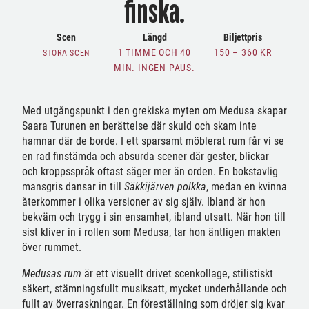
finska.
Scen
Längd
Biljettpris
1 TIMME OCH 40
150 – 360 KR
STORA SCEN
MIN. INGEN PAUS.
Med utgångspunkt i den grekiska myten om Medusa skapar
Saara Turunen en berättelse där skuld och skam inte
hamnar där de borde. I ett sparsamt möblerat rum får vi se
en rad finstämda och absurda scener där gester, blickar
och kroppsspråk oftast säger mer än orden. En bokstavlig
mansgris dansar in till
Säkkijärven polkka
, medan en kvinna
återkommer i olika versioner av sig själv. Ibland är hon
bekväm och trygg i sin ensamhet, ibland utsatt. När hon till
sist kliver in i rollen som Medusa, tar hon äntligen makten
över rummet.
Medusas rum
är ett visuellt drivet scenkollage, stilistiskt
säkert, stämningsfullt musiksatt, mycket underhållande och
fullt av överraskningar. En föreställning som dröjer sig kvar