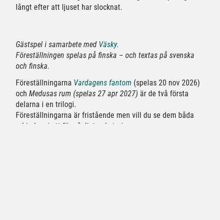
långt efter att ljuset har slocknat.
Gästspel i samarbete med
Väsky
.
Föreställningen spelas på finska
– och textas på svenska
och finska.
Föreställningarna
Vardagens fantom
(spelas 20 nov 2026)
och
Medusas rum (spelas 27 apr 2027)
är de två första
delarna i en trilogi.
Föreställningarna är fristående men vill du se dem båda
erbjuder vi ett förmånligt paketpris.
MEDUSAN HUONE
Medusan huone
on hienovarainen ja unenomainen kuvaus
sukupuoleen liittyvästä vallasta ja hiljentämisen
käytännöistä, joihin kuuluvat niin seksuaalinen häirintä