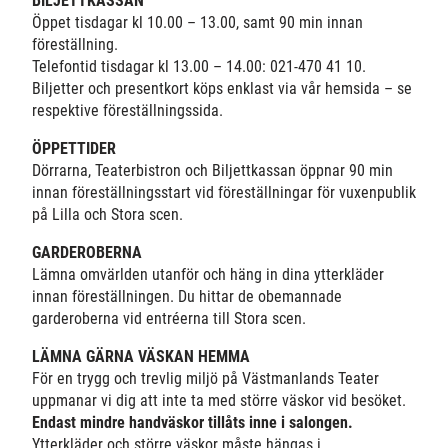
BILJETTKASSAN
Öppet
tisdagar kl 10.00 – 13.00, samt 90 min innan
föreställning.
Telefontid
tisdagar kl 13.00 – 14.00: 021-470 41 10.
Biljetter och presentkort köps enklast via vår hemsida – se
respektive föreställningssida.
ÖPPETTIDER
Dörrarna, Teaterbistron och Biljettkassan öppnar 90 min
innan föreställningsstart vid föreställningar för vuxenpublik
på Lilla och Stora scen.
GARDEROBERNA
Lämna omvärlden utanför och häng in dina ytterkläder
innan föreställningen. Du hittar de obemannade
garderoberna vid entréerna till Stora
scen
.
LÄMNA GÄRNA VÄSKAN HEMMA
För en trygg och trevlig miljö på Västmanlands Teater
uppmanar vi dig att inte ta med större väskor vid besöket.
Endast mindre handväskor tillåts inne i salongen.
Ytterkläder och större väskor måste hängas i