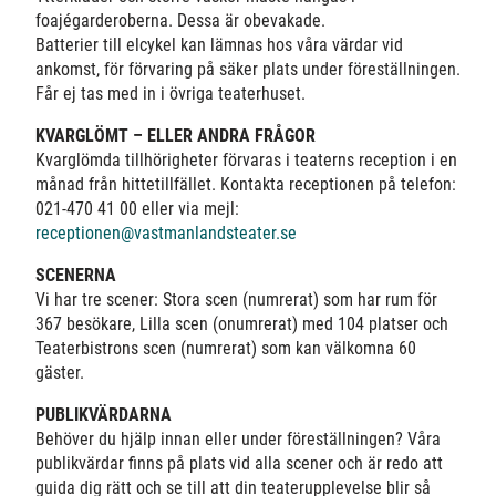
foajégarderoberna. Dessa är obevakade.
Batterier till elcykel kan lämnas hos våra värdar vid
ankomst, för förvaring på säker plats under föreställningen.
Får ej tas med in i övriga teaterhuset.
KVARGLÖMT – ELLER ANDRA FRÅGOR
Kvarglömda tillhörigheter förvaras i teaterns reception i en
månad från hittetillfället. Kontakta receptionen på telefon:
021-470 41 00 eller via mejl:
receptionen@vastmanlandsteater.se
SCENERNA
Vi har tre scener: Stora scen
(numrerat)
som har rum för
367 besökare, Lilla scen
(onumrerat) med 104 platser och
Teaterbistrons scen (numrerat) som kan välkomna 60
gäster.
PUBLIKVÄRDARNA
Behöver du hjälp innan eller under föreställningen? Våra
publikvärdar finns på plats vid alla scener och är redo att
guida dig rätt och se till att din teaterupplevelse blir så