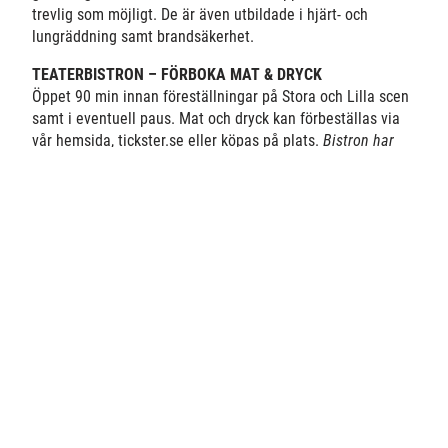
trevlig som möjligt. De är även utbildade i
hjärt- och
lungräddning samt brandsäkerhet.
TEATERBISTRON – FÖRBOKA MAT & DRYCK
Öppet 90 min innan föreställningar på Stora och Lilla scen
samt i eventuell paus. Mat och dryck kan förbeställas via
vår hemsida, tickster.se eller köpas på plats.
Bistron har
fullständiga rättigheter.
Öppettider i samband med barnföreställningar, se
respektive föreställningssida.
Förboka mat & dryck här!
Självklart går det bra att köpa
mat och dryck på plats.
BORDSPLACERING
Fråga våra värdar på plats om bordsplacering, så guidar de
dig.
FOTOGRAFERING
Vi tycker om att bli omnämnda och att du som gäst vill
dela med dig av din upplevelse hos oss. Observera dock att
det inte är tillåtet med bild- eller ljudupptagning under