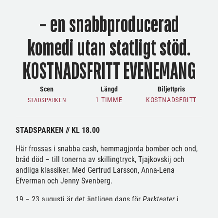
– en snabbproducerad
komedi utan statligt stöd.
KOSTNADSFRITT EVENEMANG
Scen
Längd
Biljettpris
1 TIMME
KOSTNADSFRITT
STADSPARKEN
STADSPARKEN // KL 18.00
Här frossas i snabba cash, hemmagjorda bomber och ond,
bråd död – till tonerna av skillingtryck, Tjajkovskij och
andliga klassiker. Med Gertrud
Larsson, Anna-Lena
Efverman och Jenny Svenberg.
19 – 23 augusti är det äntligen dags för
Parkteater
i
Teaterparken/Stadsparken. Evenemangen är kostnadsfria