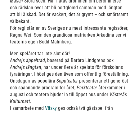
Måsen
Stora scen. Här flätas drömmen om berömmelse
och rädslan över att bli bortglömd samman med längtan
att bli älskad. Det är vackert, det är grymt – och smärtsamt
välbekant.
För regi står en av Sveriges nu mest intressanta regissörer,
Ragna Wei. Som den grandiosa matriarken Arkadina ser vi
teaterns egen Bodil Malmberg.
Men spelåret tar inte slut där!
Andrejs äppelträd
, baserad på Barbro Lindgrens bok
Andrejs längtan
, har under flera år spelats för förskolans
fyraåringar. I höst ges den även som offentlig föreställning.
Onsdagarnas populära
Soppteater
presenterar ett generöst
och spännande program för året,
Parkteater
återkommer i
augusti och teatern bjuder in till öppet hus under
Västerås
Kulturnatt.
I samarbete med
Väsky
ges också två gästspel från
Riksteatern;
Vardagens fantom
samt
Medusas rum
. För
manus och regi står Saara Turunen – en av Finlands mest
framstående dramatiker – med en stil som förenar lekfull
surrealism med knivskarp samhällskritik.