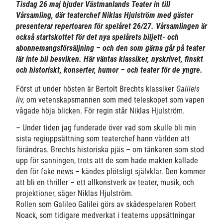
Tisdag 26 maj bjuder Västmanlands Teater in till
Vårsamling, där teaterchef Niklas Hjulström med gäster
presenterar repertoaren för spelåret 26/27. Vårsamlingen är
också startskottet för det nya spelårets biljett- och
abonnemangsförsäljning – och den som gärna går på teater
lär inte bli besviken. Här väntas klassiker, nyskrivet, finskt
och historiskt, konserter, humor – och teater för de yngre.
Först ut under hösten är Bertolt Brechts klassiker
Galileis
liv,
om vetenskapsmannen som med teleskopet som vapen
vågade höja blicken. För regin står Niklas Hjulström.
– Under tiden jag funderade över vad som skulle bli min
sista regiuppsättning som teaterchef hann världen att
förändras. Brechts historiska pjäs – om tänkaren som stod
upp för sanningen, trots att de som hade makten kallade
den för fake news – kändes plötsligt självklar. Den kommer
att bli en thriller – ett allkonstverk av teater, musik, och
projektioner, säger Niklas Hjulström.
Rollen som Galileo Galilei görs av skådespelaren Robert
Noack, som tidigare medverkat i teaterns uppsättningar