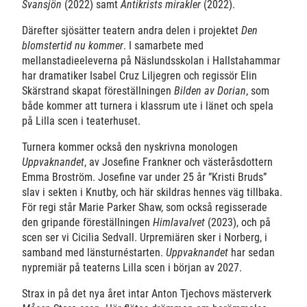
Svansjön
(2022) samt
Antikrists mirakler
(2022).
Därefter sjösätter teatern andra delen i projektet
Den
blomstertid nu kommer
. I samarbete med
mellanstadieeleverna på Näslundsskolan i Hallstahammar
har dramatiker Isabel Cruz Liljegren och regissör Elin
Skärstrand skapat föreställningen
Bilden av Dorian
, som
både kommer att turnera i klassrum ute i länet och spela
på Lilla scen i teaterhuset.
Turnera kommer också den nyskrivna monologen
Uppvaknandet
, av Josefine Frankner och västeråsdottern
Emma Broström. Josefine var under 25 år ”Kristi Bruds”
slav i sekten i Knutby, och här skildras hennes väg tillbaka.
För regi står Marie Parker Shaw, som också regisserade
den gripande föreställningen
Himlavalvet
(2023), och på
scen ser vi Cicilia Sedvall. Urpremiären sker i Norberg, i
samband med länsturnéstarten.
Uppvaknandet
har sedan
nypremiär på teaterns Lilla scen i början av 2027.
Strax in på det nya året intar Anton Tjechovs mästerverk