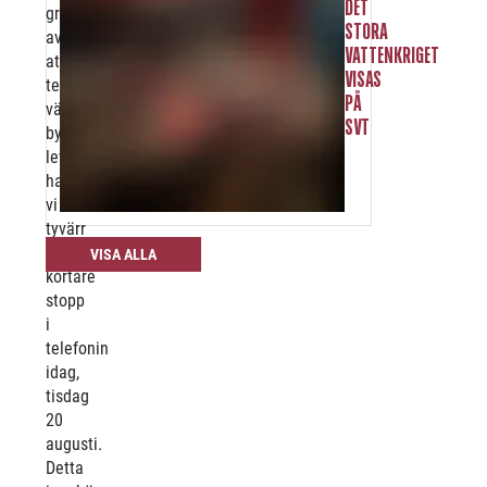
DET
grund
STORA
av
VATTENKRIGET
att
VISAS
teaterns
PÅ
växel
SVT
byter
leverantör
har
vi
tyvärr
ett
VISA ALLA
kortare
stopp
i
telefonin
idag,
tisdag
20
augusti.
Detta