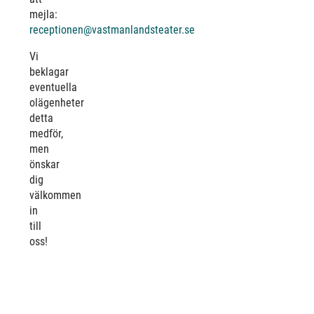
mejla:
receptionen@vastmanlandsteater.se
Vi
beklagar
eventuella
olägenheter
detta
medför,
men
önskar
dig
välkommen
in
till
oss!