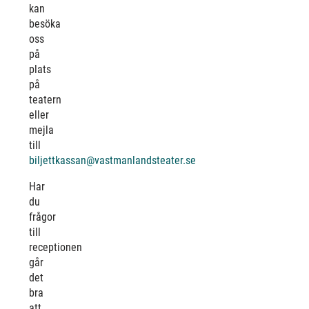
kan
besöka
oss
på
plats
på
teatern
eller
mejla
till
biljettkassan@vastmanlandsteater.se
Har
du
frågor
till
receptionen
går
det
bra
att