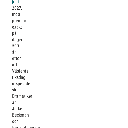
juni
2027,
med
premiär
exakt
på
dagen
500
år
efter
att
Västerås
riksdag
utspelade
sig.
Dramatiker
är
Jerker
Beckman
och
föreställningen