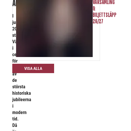
ÅR
VÅRSAMLING
&
BILJETTSLÄPP
I
26/27
juni
2027
står
Västerås
i
centrum
för
ett
VISA ALLA
av
de
största
historiska
jubileerna
i
modern
tid.
Då