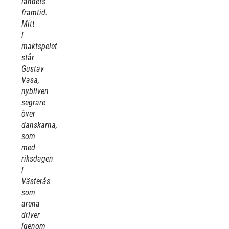
landets
framtid.
Mitt
i
maktspelet
står
Gustav
Vasa,
nybliven
segrare
över
danskarna,
som
med
riksdagen
i
Västerås
som
arena
driver
igenom