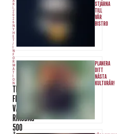
A
STJÄRNA
R
I,
TILL
2
0
VÅR
2
6
BISTRO
N
Y
H
E
T
/
I
N
F
O
R
PLANERA
M
A
DITT
T
NÄSTA
I
O
KULTURÅR!
N
TEATERFÖRESTÄLLNING
FIRAR
VÄSTERÅS
RIKSDAG
500