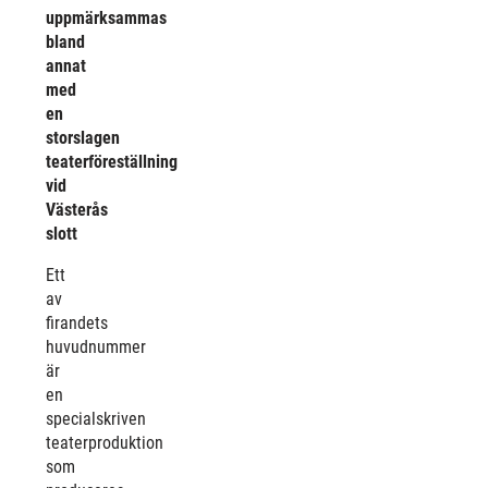
uppmärksammas
bland
annat
med
en
s
torslagen
teaterföreställning
vid
Västerås
slott
Ett
av
firandets
huvudnummer
är
en
specialskriven
teaterproduktion
som