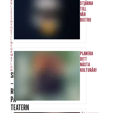
A
STJÄRNA
R
I,
TILL
2
0
VÅR
2
5
BISTRO
N
Y
H
E
T
/
I
N
F
O
R
PLANERA
M
A
DITT
T
NÄSTA
I
O
KULTURÅR!
N
SPORTLOV!
–
RUNDVANDRING
PÅ
TEATERN