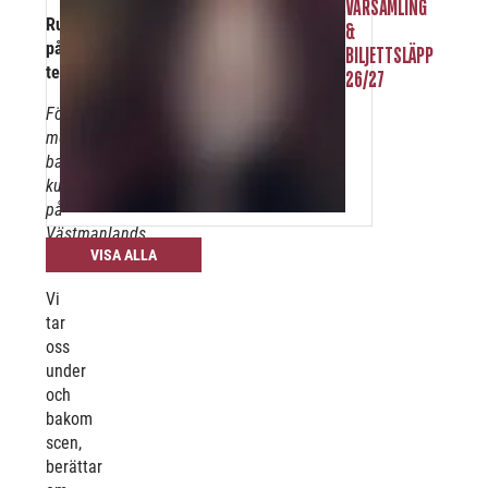
VÅRSAMLING
Rundvandring
&
på
BILJETTSLÄPP
teatern
26/27
Följ
med
bakom
kulisserna
på
Västmanlands
VISA ALLA
Teater!
Vi
tar
oss
under
och
bakom
scen,
berättar