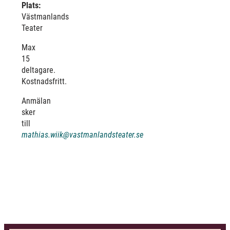
Plats:
Västmanlands
Teater
Max
15
deltagare.
Kostnadsfritt.
Anmälan
sker
till
mathias.wiik@vastmanlandsteater.se