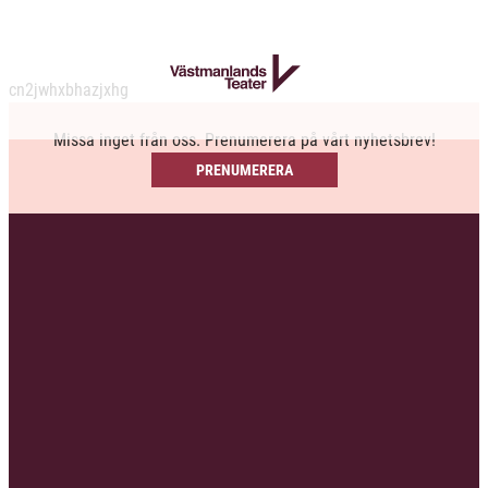
cn2jwhxbhazjxhg
Missa inget från oss. Prenumerera på vårt nyhetsbrev!
PRENUMERERA