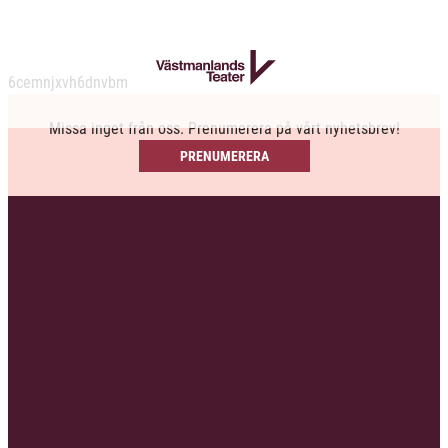
6cemnjxvh6dnvbm
Missa inget från oss. Prenumerera på vårt nyhetsbrev!
PRENUMERERA