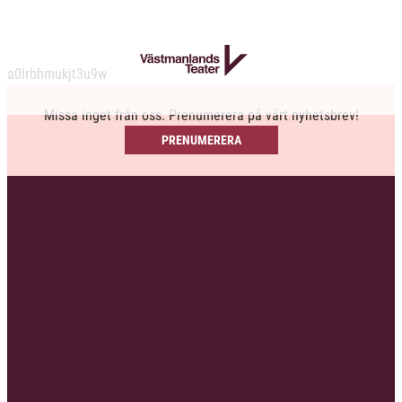
a0lrbhmukjt3u9w
Missa inget från oss. Prenumerera på vårt nyhetsbrev!
PRENUMERERA