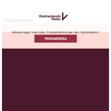
v74p3n18n8yw1nn
Missa inget från oss. Prenumerera på vårt nyhetsbrev!
PRENUMERERA