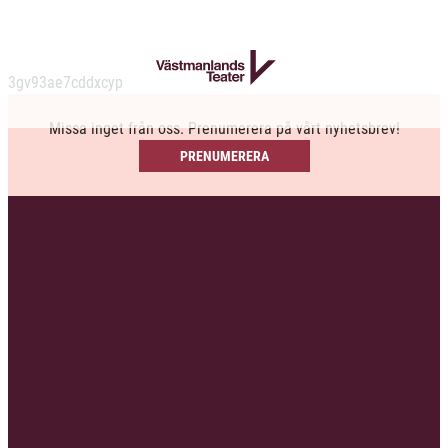
3gv93ae7cddxcyp
Missa inget från oss. Prenumerera på vårt nyhetsbrev!
PRENUMERERA