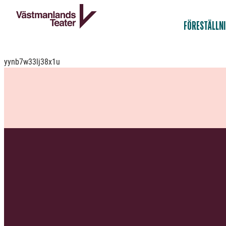
FÖRESTÄLLN
yynb7w33lj38x1u