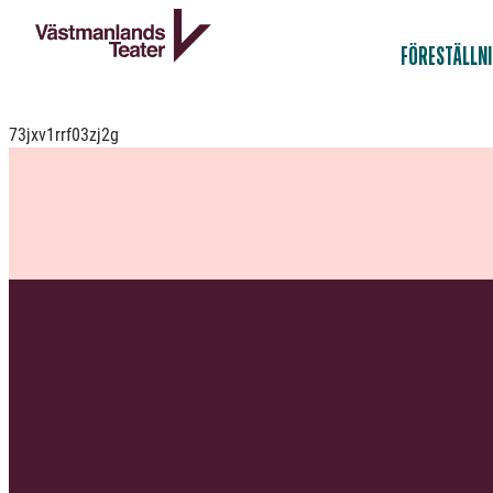
FÖRESTÄLLN
73jxv1rrf03zj2g