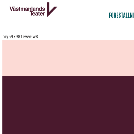
FÖRESTÄLLN
pry597981ewv6w8