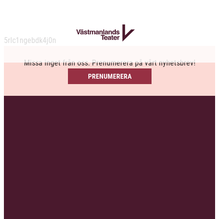
5rlc1ngebdk4j0n
Missa inget från oss. Prenumerera på vårt nyhetsbrev!
PRENUMERERA