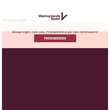
jt41gtxztvg3jpd
Missa inget från oss. Prenumerera på vårt nyhetsbrev!
PRENUMERERA