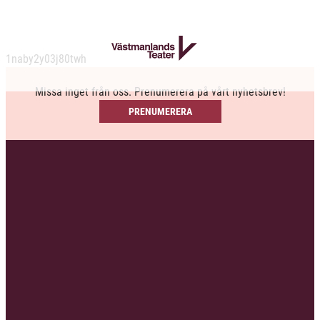
1naby2y03j80twh
Missa inget från oss. Prenumerera på vårt nyhetsbrev!
PRENUMERERA