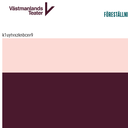
FÖRESTÄLLN
k1uytvxzknbcxv9