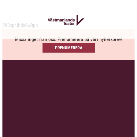
290xp4jhdx4w0ph
Missa inget från oss. Prenumerera på vårt nyhetsbrev!
PRENUMERERA