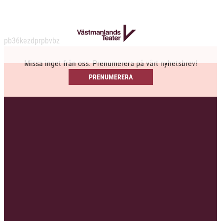
pb36kezdprpbvbz
Missa inget från oss. Prenumerera på vårt nyhetsbrev!
PRENUMERERA