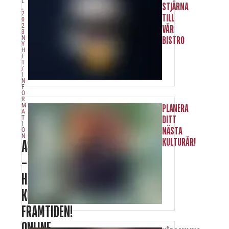
L
STJÄRNA
,
2
TILL
0
2
VÅR
3
N
BISTRO
Y
H
E
T
/
I
N
F
O
R
M
PLANERA
A
T
DITT
I
NÄSTA
O
N
KULTURÅR!
ASEA
–
HÄR
KOMMER
FRAMTIDEN!
ONLINE