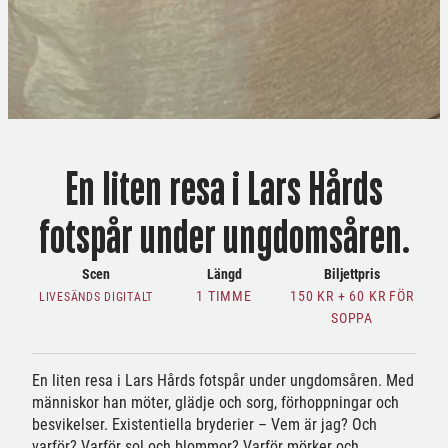
En liten resa i Lars Hårds
fotspår under ungdomsåren.
Scen
Längd
Biljettpris
1 TIMME
150 KR + 60 KR FÖR
LIVESÄNDS DIGITALT
SOPPA
En liten resa i Lars Hårds fotspår under ungdomsåren. Med
människor han möter, glädje och sorg, förhoppningar och
besvikelser. Existentiella bryderier – Vem är jag? Och
varför? Varför sol och blommor? Varför mörker och