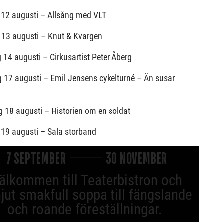
 12 augusti – Allsång med VLT
 13 augusti – Knut & Kvargen
14 augusti – Cirkusartist Peter Åberg
 17 augusti – Emil Jensens cykelturné – Än susar
 18 augusti – Historien om en soldat
 19 augusti – Sala storband
7 SEPTEMBER
30 NOVEMBER
älkommen till Teaterbistron och
jut smakfull soppa till fängslande
och roande föreställningar.