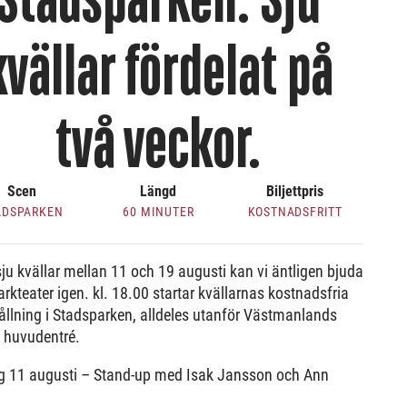
Stadsparken. Sju
kvällar fördelat på
två veckor.
Scen
Längd
Biljettpris
ADSPARKEN
60 MINUTER
KOSTNADSFRITT
ju kvällar mellan 11 och 19 augusti kan vi äntligen bjuda
 Parkteater igen. kl. 18.00 startar kvällarnas kostnadsfria
llning i Stadsparken, alldeles utanför Västmanlands
s huvudentré.
g 11 augusti – Stand-up med Isak Jansson och Ann