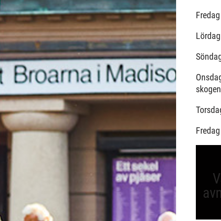
Fredag
Lördag
Söndag 
Onsdag
skogen
Torsdag
Fredag
V
avn