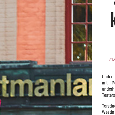
ST
Under s
in till
underhå
Teater
Torsda
Westin