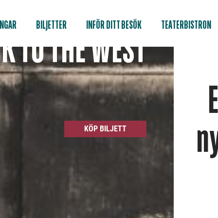
INGAR
BILJETTER
INFÖR DITT BESÖK
TEATERBISTRON
K TO THE WEST
n
KÖP BILJETT