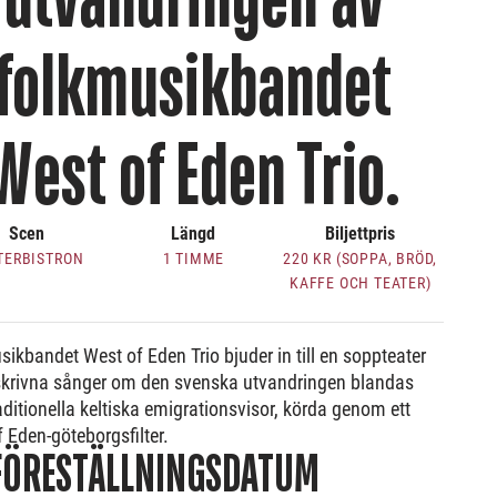
utvandringen av
folkmusikbandet
West of Eden Trio.
Scen
Längd
Biljettpris
TERBISTRON
1 TIMME
220 KR (SOPPA, BRÖD,
KAFFE OCH TEATER)
ikbandet West of Eden Trio bjuder in till en soppteater
skrivna sånger om den svenska utvandringen blandas
ditionella keltiska emigrationsvisor, körda genom ett
 Eden-göteborgsfilter.
FÖRESTÄLLNINGSDATUM