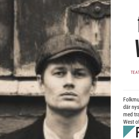
TEA
Folkmus
där ny
med tra
West of