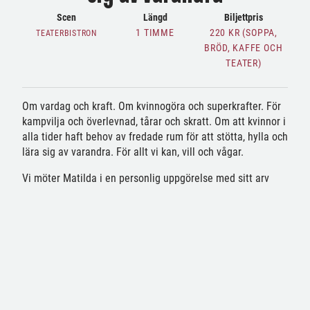
Scen
Längd
Biljettpris
1 TIMME
220 KR (SOPPA,
TEATERBISTRON
BRÖD, KAFFE OCH
TEATER)
Om vardag och kraft. Om kvinnogöra och superkrafter. För
kampvilja och överlevnad, tårar och skratt. Om att kvinnor i
alla tider haft behov av fredade rum för att stötta, hylla och
lära sig av varandra. För allt vi kan, vill och vågar.
Vi möter Matilda i en personlig uppgörelse med sitt arv
efter förmödrarna: mamma, mormor, mormors mor och
mormors mormor. Med humor, lekfullhet och svärta
reflekterar Matilda över sitt sociala arv. Allt är
inom räckhåll i denna personliga betraktelse och hyllning
över kvinnors liv och historia.
FÖRESTÄLLNINGSDATUM