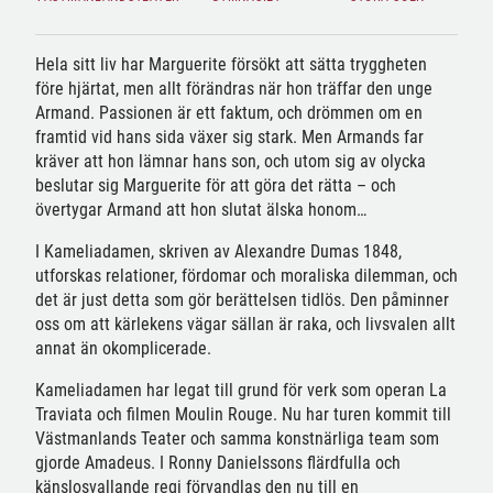
Hela sitt liv har Marguerite försökt att sätta tryggheten
före hjärtat, men allt förändras när hon träffar den unge
Armand. Passionen är ett faktum, och drömmen om en
framtid vid hans sida växer sig stark. Men Armands far
kräver att hon lämnar hans son, och utom sig av olycka
beslutar sig Marguerite för att göra det rätta – och
övertygar Armand att hon slutat älska honom…
I Kameliadamen, skriven av Alexandre Dumas 1848,
utforskas relationer, fördomar och moraliska dilemman, och
det är just detta som gör berättelsen tidlös. Den påminner
oss om att kärlekens vägar sällan är raka, och livsvalen allt
annat än okomplicerade.
Kameliadamen har legat till grund för verk som operan La
Traviata och filmen Moulin Rouge. Nu har turen kommit till
Västmanlands Teater och samma konstnärliga team som
gjorde Amadeus. I Ronny Danielssons flärdfulla och
känslosvallande regi förvandlas den nu till en