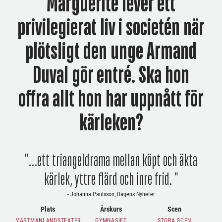
Marguerite lever ett
privilegierat liv i societén när
plötsligt den unge Armand
Duval gör entré. Ska hon
offra allt hon har uppnått för
kärleken?
"…ett triangeldrama mellan köpt och äkta
kärlek, yttre flärd och inre frid. "
- Johanna Paulsson, Dagens Nyheter
Plats
Årskurs
Scen
VÄSTMANLANDSTEATER
GYMNASIET
STORA SCEN