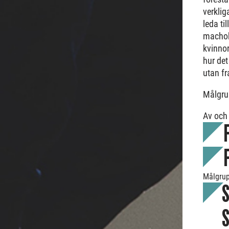
verklig
leda til
machoku
kvinnor
hur det
utan fr
Målgru
Av och
Målgrup