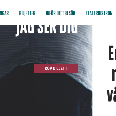
INGAR
BILJETTER
INFÖR DITT BESÖK
TEATERBISTRON
JAG SER DIG
E
KÖP BILJETT
v