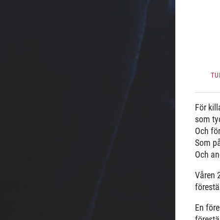
TU
För kill
som tyc
Och för 
Som påv
Och and
Våren 
förestä
En före
förestä