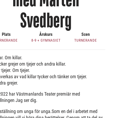
med Mårten
Svedberg
Plats
Årskurs
Scen
RNERANDE
8-9 + GYMNASIET
TURNERANDE
ar. Om killar.
ker grejer om tjejer och andra killar.
tjejer. Om tjejer.
erkas av vad killar tycker och tänker om tjejer.
ra grejer.
2022 har Västmanlands Teater premiär med
llningen Jag ser dig.
ställning om unga för unga.Som en del i arbetet med
llningen vill vi höra dina berättelser. Genom att ta del av