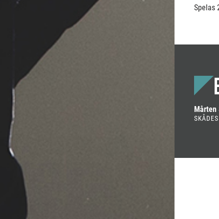
Spelas 2
Mårten
SKÅDES