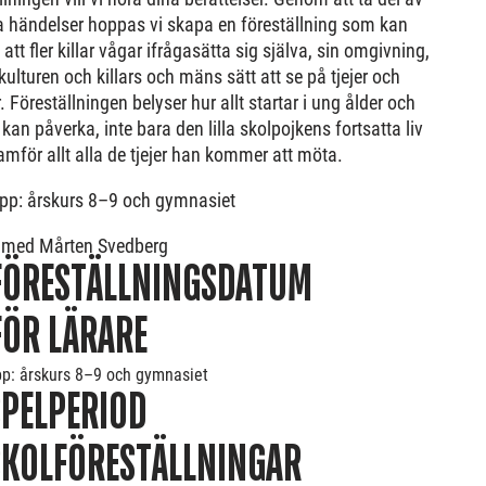
a händelser hoppas vi skapa en föreställning som kan
l att fler killar vågar ifrågasätta sig själva, sin omgivning,
lturen och killars och mäns sätt att se på tjejer och
. Föreställningen belyser hur allt startar i ung ålder och
 kan påverka, inte bara den lilla skolpojkens fortsatta liv
amför allt alla de tjejer han kommer att möta.
pp: årskurs 8–9 och gymnasiet
 med Mårten Svedberg
FÖRESTÄLLNINGSDATUM
FÖR LÄRARE
p: årskurs 8–9 och gymnasiet
SPELPERIOD
SKOLFÖRESTÄLLNINGAR