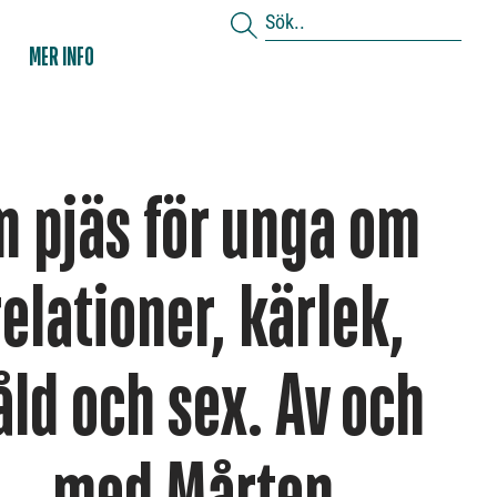
MER INFO
n pjäs för unga om
relationer, kärlek,
åld och sex. Av och