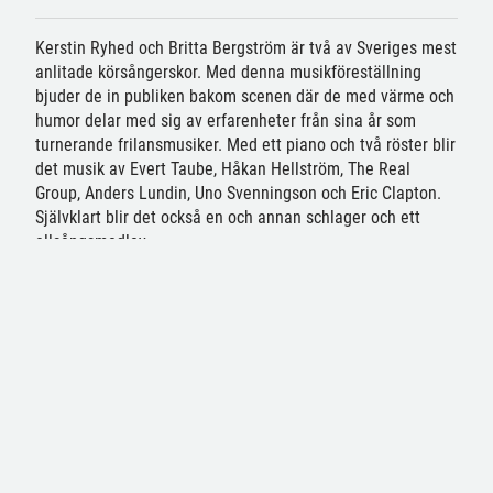
Kerstin Ryhed och Britta Bergström är två av Sveriges mest
anlitade körsångerskor. Med denna musikföreställning
bjuder de in publiken bakom scenen där de med värme och
humor delar med sig av erfarenheter från sina år som
turnerande frilansmusiker. Med ett piano och två röster blir
det musik av Evert Taube, Håkan Hellström, The Real
Group, Anders Lundin, Uno Svenningson och Eric Clapton.
Självklart blir det också en och annan schlager och ett
allsångsmedley.
FÖRESTÄLLNINGSDATUM
KONSTNÄRLIGT TEAM
PÅ SCEN
Kerst