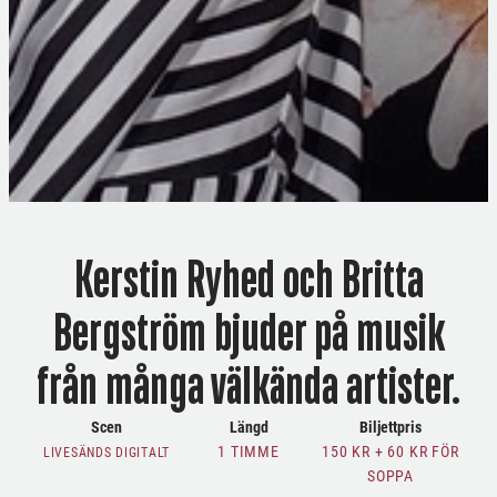
Kerstin Ryhed och Britta
Bergström bjuder på musik
från många välkända artister.
Scen
Längd
Biljettpris
1 TIMME
150 KR + 60 KR FÖR
LIVESÄNDS DIGITALT
SOPPA