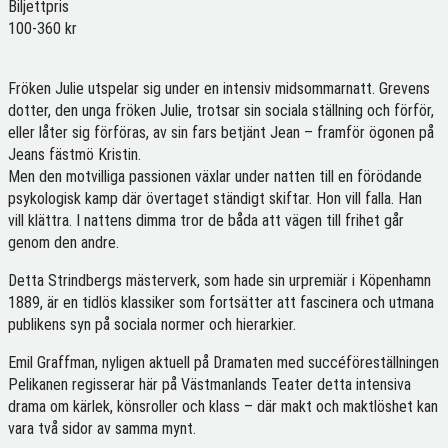
Biljettpris
100-360 kr
Fröken Julie utspelar sig under en intensiv midsommarnatt. Grevens
dotter, den unga fröken Julie, trotsar sin sociala ställning och förför,
eller låter sig förföras, av sin fars betjänt Jean – framför ögonen på
Jeans fästmö Kristin.
Men den motvilliga passionen växlar under natten till en förödande
psykologisk kamp där övertaget ständigt skiftar. Hon vill falla. Han
vill klättra. I nattens dimma tror de båda att vägen till frihet går
genom den andre.
Detta Strindbergs mästerverk, som hade sin urpremiär i Köpenhamn
1889, är en tidlös klassiker som fortsätter att fascinera och utmana
publikens syn på sociala normer och hierarkier.
Emil Graffman, nyligen aktuell på Dramaten med succéföreställningen
Pelikanen regisserar här på Västmanlands Teater detta intensiva
drama om kärlek, könsroller och klass – där makt och maktlöshet kan
vara två sidor av samma mynt.