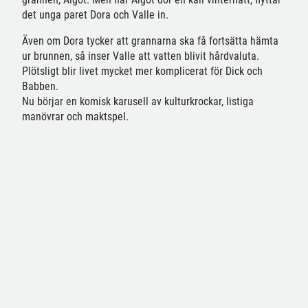
det unga paret Dora och Valle in.
Även om Dora tycker att grannarna ska få fortsätta hämta
ur brunnen, så inser Valle att vatten blivit hårdvaluta.
Plötsligt blir livet mycket mer komplicerat för Dick och
Babben.
Nu börjar en komisk karusell av kulturkrockar, listiga
manövrar och maktspel.
Sven Olov Karlsson har skrivit en igenkännbar och lågmäld
komedi i Lars Molins anda, om vad som händer när
grundvattennivån sjunker, digitaliseringen ökar och man får
kämpa lite extra för närheten mellan människa och
människa.
FÖRBOKA MAT & DRYCK
FÖRBOKA – SLIPP KÖER
Till denna föreställning lägger du förbokningen via mejl till
biljettkassan@vastmanlandsteater.se
Gör din mat- och dryckesbokning i förväg! Det innebär att