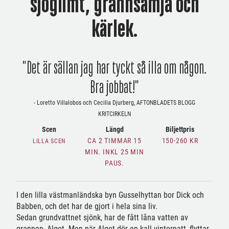
sjöglimt, grannsämja och
kärlek.
"Det är sällan jag har tyckt så illa om någon.
Bra jobbat!"
- Loretto Villalobos och Cecilia Djurberg, AFTONBLADETS BLOGG
KRITCIRKELN
Scen
Längd
Biljettpris
CA 2 TIMMAR 15
150-260 KR
LILLA SCEN
MIN. INKL 25 MIN
PAUS.
I den lilla västmanländska byn Gusselhyttan bor Dick och
Babben, och det har de gjort i hela sina liv.
Sedan grundvattnet sjönk, har de fått låna vatten av
grannen, Algot. Men när Algot dör en kall vinternatt, flyttar