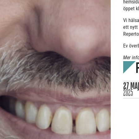
hemsida
öppet k
Vi häls
ett nytt
Reperto
Ev över
Mer inf
27 MA
2025