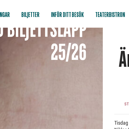
INGAR
BILJETTER
INFÖR DITT BESÖK
TEATERBISTRON
 BILJETTSLÄPP
25/26
Ä
S
Tisdag 