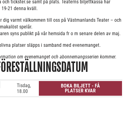
 och tickster.se samt på plats. Teaterns biljettkassa har
l 19-21 denna kväll.
ar dig varmt välkommen till oss på Västmanlands Teater ­– och
 makalöst spelår.
aren syns publikt på vår hemsida fr o m senare delen av maj.
blivna platser släpps i samband med evenemanget.
ormation om evenemanget och abonnemangsserien kommer.
FÖRESTÄLLNINGSDATUM
J
Tisdag,
BOKA BILJETT - FÅ
PLATSER KVAR
18.00