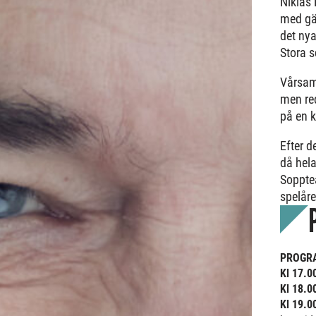
Niklas 
med gä
det nya
Stora s
Vårsam
men red
på en k
Efter d
då hela 
Sopptea
spelår
PROGR
Kl 17.0
Kl 18.0
Kl 19.0