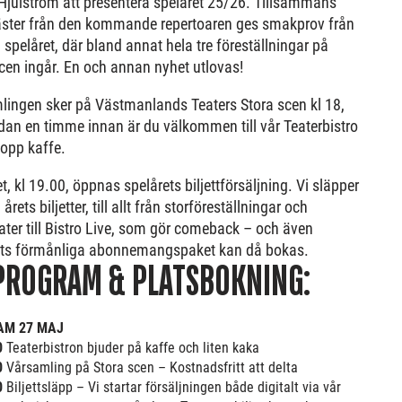
Hjulström att presentera spelåret 25/26. Tillsammans
ster från den kommande repertoaren ges smakprov från
 spelåret, där bland annat hela tre föreställningar på
cen ingår. En och annan nyhet utlovas!
lingen sker på Västmanlands Teaters Stora scen kl 18,
an en timme innan är du välkommen till vår Teaterbistro
opp kaffe.
et, kl 19.00, öppnas spelårets biljettförsäljning. Vi släpper
årets biljetter, till allt från storföreställningar och
ter till Bistro Live, som gör comeback – och även
ets förmånliga abonnemangspaket kan då bokas.
PROGRAM & PLATSBOKNING:
AM 27 MAJ
0
Teaterbistron bjuder på kaffe och liten kaka
0
Vårsamling på Stora scen – Kostnadsfritt att delta
0
Biljettsläpp – Vi startar försäljningen både digitalt via vår