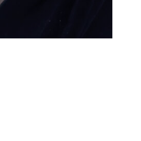
Missa inget från oss. Prenumerera på vårt nyhetsbrev!
PRENUMERERA